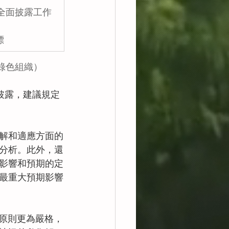
全面披露工作
標
綠色組織）
關披露，建議規定
解和適應方面的
分析。此外，還
影響和預期的定
最重大預期影響
」原則更為嚴格，