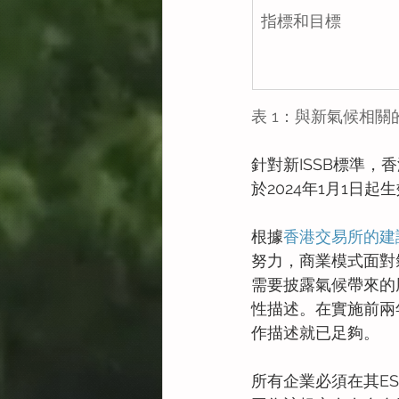
指標和目標
表 1：與新氣候相
針對新ISSB標準，
於2024年1月1日起
根據
香港交易所的建
努力，商業模式面對
需要披露氣候帶來的
性描述。在實施前兩
作描述就已足夠。
所有企業必須在其E