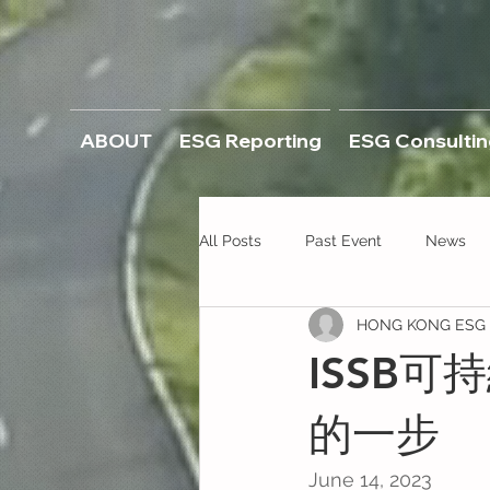
ABOUT
ESG Reporting
ESG Consultin
All Posts
Past Event
News
HONG KONG ESG C
ISSB
的一步
June 14, 2023