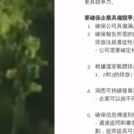
更具競爭力。
要確保企業具備競爭
確保公司具備滿
確保報告所需的
排放法規遵從性
- 公司需要確
根據溫室氣體排
1、2和3的排放
洞悉可持續發展
- 企業可以按不
確保信息傳達到
- 通過提問和
劃，從而提高可