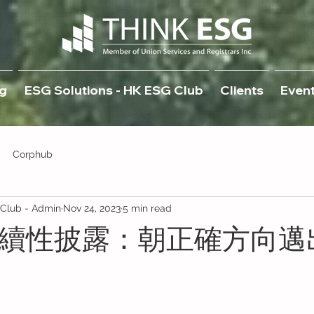
g
ESG Solutions - HK ESG Club
Clients
Even
Corphub
lub - Admin
Nov 24, 2023
5 min read
可持續性披露：朝正確方向