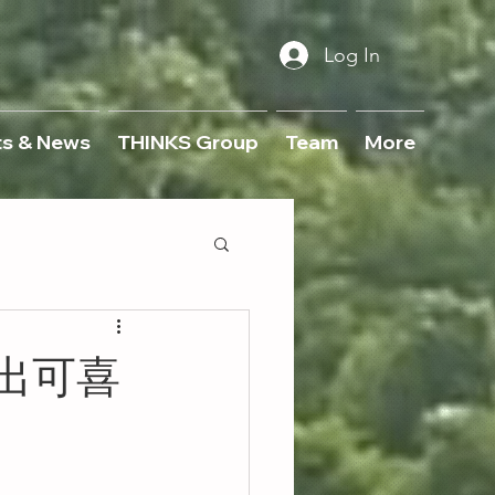
Log In
ts & News
THINKS Group
Team
More
邁出可喜