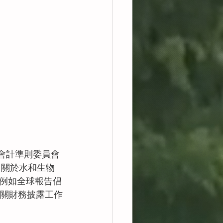
展會計準則委員會
，關於水和生物
例如全球報告倡
相關財務披露工作