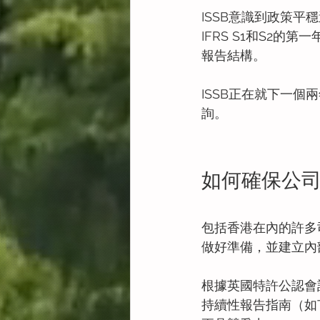
ISSB意識到政策平
IFRS S1和S2
報告結構。
ISSB正在就下一個
詢。
如何確保公
包括香港在內的許多
做好準備，並建立內
根據英國特許公認會
持續性報告指南（如T