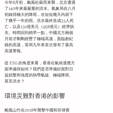
今年8月初，颱風杜蘇芮來襲，北京遭遇
了140年來最嚴重的洪水。氣象局在八月
初錄得極大的降雨，在短短幾天內就下
了幾乎一年的雨。洪水最終造成33人死
亡，以及132億美元（958億元）經濟損
失。時間回到稍早一點，中國北方兩個
月前才剛剛經歷了極端高溫，面臨創紀
錄的高溫，當局九年來首次發布了最高
高溫警報。
從 ESG 的角度來看，香港在氣候適應方
面準備得如何？我們是否準備好面對日
益頻繁和強度的熱帶氣旋、極端降雨、
甚至洪水？
環境災難對香港的影響
颱風山竹在2018年襲擊中國和菲律賓