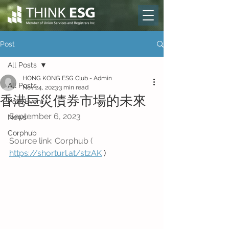
Post
All Posts
HONG KONG ESG Club - Admin
All Posts
Nov 24, 2023
3 min read
香港巨災債券市場的未來
Past Event
September 6, 2023
News
Corphub
Source link: Corphub ( 
https://shorturl.at/stzAK
 )