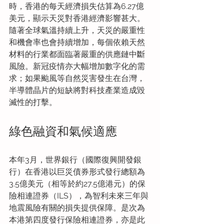
時，香港的每天經濟損失估算為6.27億
美元，顯示天災對香港經濟影響甚大。
隨著全球氣溫持續上升，天災的嚴重性
和機會率也會持續增加，每個依賴天然
材料的行業都面臨著嚴重的供應鏈中斷
風險。新冠疫情亦大幅增加數字化的需
求；如果颱風等自然災害發生在台灣，
半導體晶片的短缺將對科技產業造成毀
滅性的打擊。
綠色融資和氣候適應
本年3月，世界銀行（國際復興開發銀
行）在香港以巨災債券形式發行總額為
3.5億美元（相等於約27.5億港元）的保
險相連證券（ILS），為智利未來三年與
地震風險有關的損失提供保障。是次為
本港第四度發行保險相連證券，亦是此