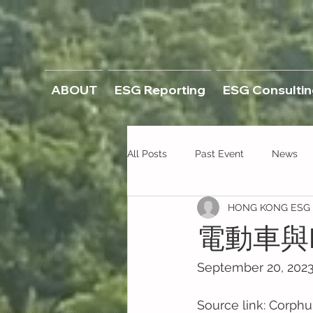
ABOUT
ESG Reporting
ESG Consultin
All Posts
Past Event
News
HONG KONG ESG C
電動車與
September 20, 202
Source link: Corphu