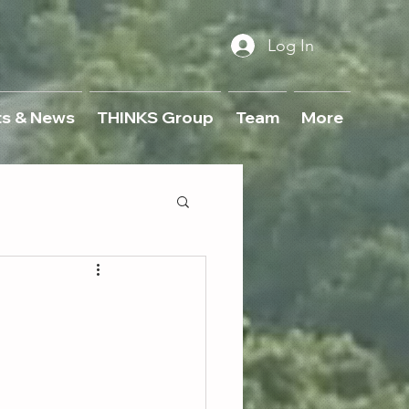
Log In
ts & News
THINKS Group
Team
More