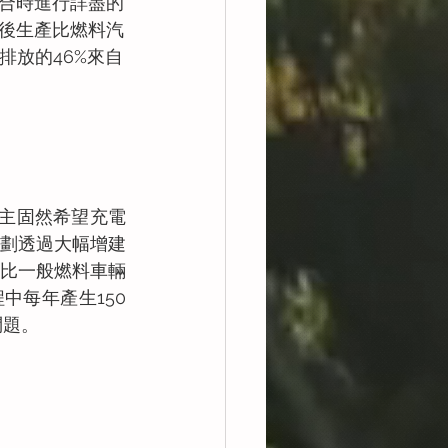
合時進行詳盡的
後生產比燃料汽
排放的46%來自
車主固然希望充電
劃透過大幅增建
比一般燃料車輛
中每年產生150
問題。