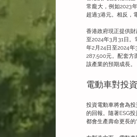
常龐大，例如2023
超過3港元。相反，
香港政府現正提供財
至2024年3月31
年2月24日至202
287,500元。配
該產業的預期成長。
電動車對投
投資電動車將會為投
的回報。隨著ESG
都會生產壽命更長的