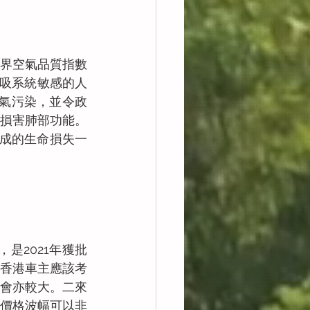
界空氣品質指數
呼吸系統敏感的人
空氣污染，並令政
重損害肺部功能。
造成的生命損失一
是2021年獲批
香港車主應該考
會亦較大。二來
。價格波幅可以非