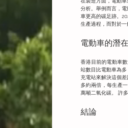
在製造方面，電動車
分析。舉例而言，電
車更高的碳足跡。2
生產過程，而對於一
電動車的潛
香港目前的電動車數
站數目比電動車為多
充電站來解決這個差
多約兩倍，每生產一
萬噸二氧化碳。 許
結論