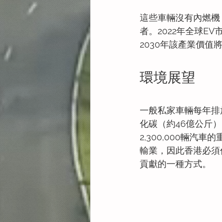
這些車輛沒有內燃機
者。2022年全球EV市
2030年該產業價值將
環境展望
一般私家車輛每年排放
化碳（約46億公斤
2,300,000輛
輸業，因此香港必須
貢獻的一種方式。