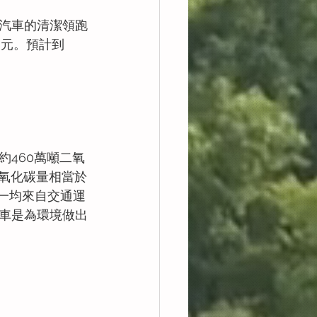
汽車的清潔領跑
億美元。預計到
約460萬噸二氧
二氧化碳量相當於
之一均來自交通運
車是為環境做出