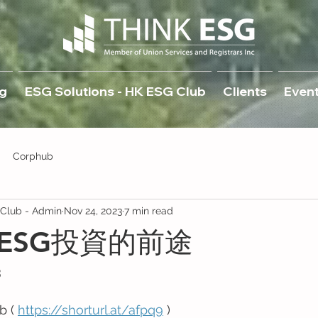
g
ESG Solutions - HK ESG Club
Clients
Even
Corphub
lub - Admin
Nov 24, 2023
7 min read
ESG投資的前途
3
b ( 
https://shorturl.at/afpq9
 )