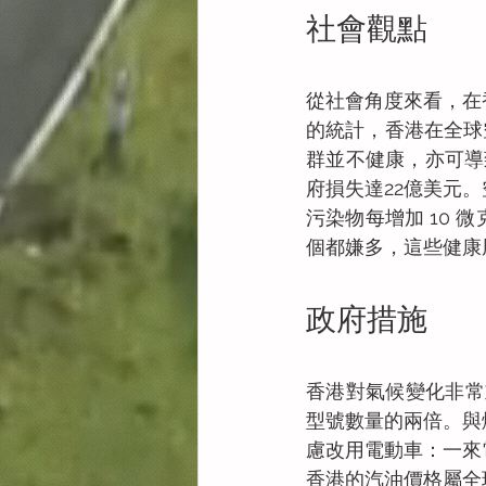
社會觀點
從社會角度來看，在
的統計，香港在全球
群並不健康，亦可導
府損失達22億美元
污染物每增加 10 
個都嫌多，這些健康
政府措施
香港對氣候變化非常重
型號數量的兩倍。與
慮改用電動車：一來
香港的汽油價格屬全