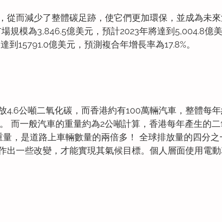
，從而減少了整體碳足跡，使它們更加環保，並成為未來
場規模為3,846.5億美元，預計2023年將達到5,004.8
達到15791.0億美元，預測複合年增長率為17.8%。 
4.6公噸二氧化碳，而香港約有100萬輛汽車，整體每年
）。 而一般汽車的重量約為2公噸計算，香港每年產生的
汽車的重量，是道路上車輛數量的兩倍多！ 全球排放量的四分
作出一些改變，才能實現其氣候目標。個人層面使用電動