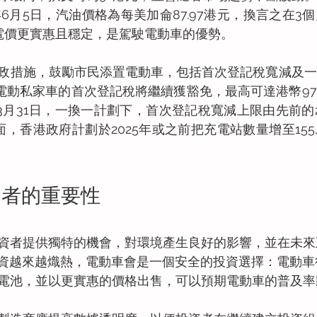
年6月5日，汽油價格為每美加侖87.97港元，換言之在3
電價更實惠且穩定，是駕駛電動車的優勢。
政措施，鼓勵市民添置電動車，包括首次登記稅寬減及一
日。電動私家車的首次登記稅將繼續獲豁免，最高可達港幣97,5
4年3月31日，一換一計劃下，首次登記稅寬減上限由先前的
套方面，香港政府計劃於2025年或之前把充電站數量增至155
資者的重要性
資者提供獨特的機會，對環境產生良好的影響，並在未來
投資越來越熾熱，電動車會是一個安全的投資選擇：電動
電池，並以更實惠的價格出售，可以預期電動車的普及率