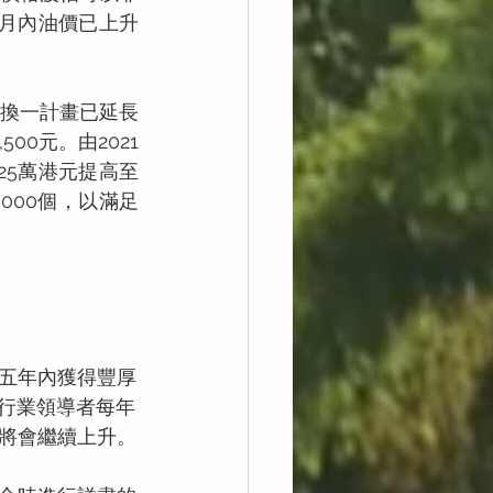
個月內油價已上升
換一計畫已延長
00元。由2021
25萬港元提高至
,000個，以滿足
五年內獲得豐厚
車行業領導者每年
將會繼續上升。